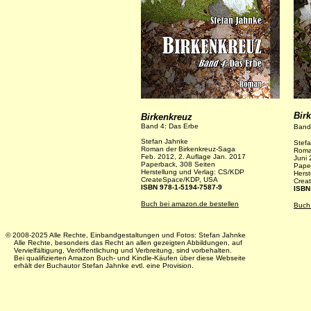
Bir
Birkenkreuz
Band 4: Das Erbe
Band
Stefan Jahnke
Stef
Roman der Birkenkreuz-Saga
Roma
Feb. 2012, 2. Auflage Jan. 2017
Juni 
Paperback, 308 Seiten
Pape
Herstellung und Verlag: CS/KDP
Herst
CreateSpace/KDP, USA
Crea
ISBN 978-1-5194-7587-9
ISBN
Buch bei amazon.de bestellen
Buch
© 2008-2025 Alle Rechte, Einbandgestaltungen und Fotos: Stefan Jahnke
Alle Rechte, besonders das Recht an allen gezeigten Abbildungen, auf
Vervielfältigung, Veröffentlichung und Verbreitung, sind vorbehalten.
Bei qualifizierten Amazon Buch- und Kindle-Käufen über diese Webseite
erhält der Buchautor Stefan Jahnke evtl. eine Provision.