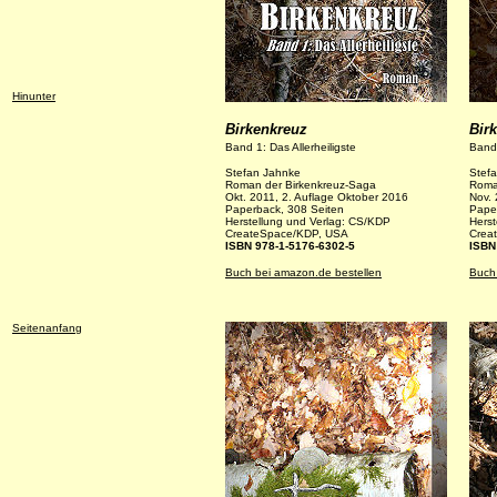
Hinunter
Birkenkreuz
Bir
Band 1: Das Allerheiligste
Band 
Stefan Jahnke
Stef
Roman der Birkenkreuz-Saga
Roma
Okt. 2011, 2. Auflage Oktober 2016
Nov. 
Paperback, 308 Seiten
Pape
Herstellung und Verlag: CS/KDP
Herst
CreateSpace/KDP, USA
Crea
ISBN 978-1-5176-6302-5
ISBN
Buch bei amazon.de bestellen
Buch
Seitenanfang