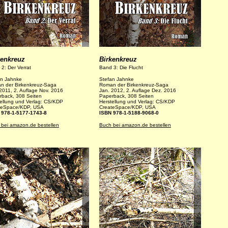
kenkreuz
Birkenkreuz
2: Der Verrat
Band 3: Die Flucht
an Jahnke
Stefan Jahnke
n der Birkenkreuz-Saga
Roman der Birkenkreuz-Saga
2011, 2. Auflage Nov. 2016
Jan. 2012, 2. Auflage Dez. 2016
rback, 308 Seiten
Paperback, 308 Seiten
ellung und Verlag: CS/KDP
Herstellung und Verlag: CS/KDP
teSpace/KDP, USA
CreateSpace/KDP, USA
 978-1-5177-1743-8
ISBN 978-1-5188-9068-0
 bei amazon.de bestellen
Buch bei amazon.de bestellen