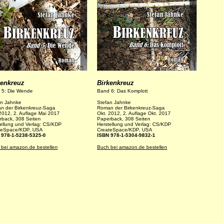
kenkreuz
Birkenkreuz
 5: Die Wende
Band 6: Das Komplott
an Jahnke
Stefan Jahnke
n der Birkenkreuz-Saga
Roman der Birkenkreuz-Saga
2012, 2. Auflage Mai 2017
Okt. 2012, 2. Auflage Okt. 2017
rback, 308 Seiten
Paperback, 308 Seiten
ellung und Verlag: CS/KDP
Herstellung und Verlag: CS/KDP
teSpace/KDP, USA
CreateSpace/KDP, USA
 978-1-5238-5325-0
ISBN 978-1-5304-9832-1
 bei amazon.de bestellen
Buch bei amazon.de bestellen