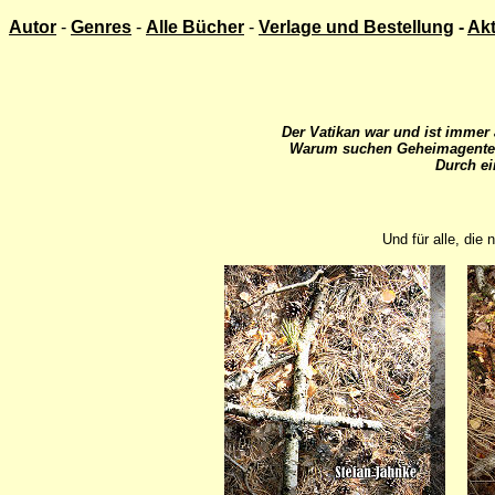
Autor
-
Genres
-
Alle Bücher
-
Verlage und Bestellung
-
Ak
Der Vatikan war und ist immer a
Warum suchen Geheimagenten 
Durch ei
Und für alle, die