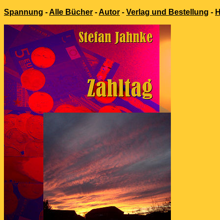
Spannung
-
Alle Bücher
-
Autor
-
Verlag und Bestellung
-
H