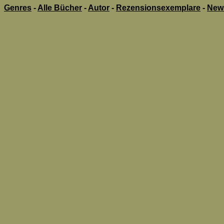
Genres
-
Alle Bücher
-
Autor
-
Rezensionsexemplare
-
New