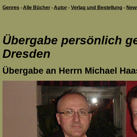
Genres
-
Alle Bücher
-
Autor
-
Verlag und Bestellung
-
New
Übergabe persönlich g
Dresden
Übergabe an Herrn Michael Haas