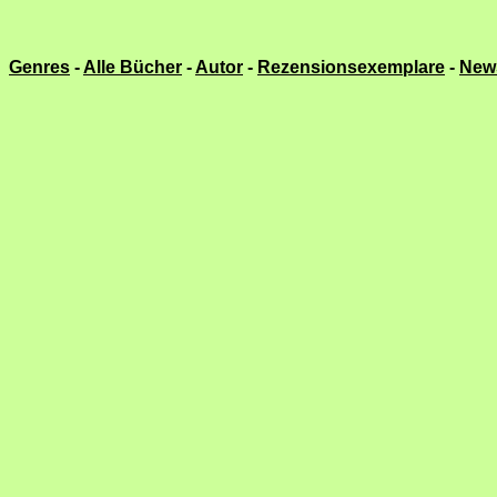
Genres
-
Alle Bücher
-
Autor
-
Rezensionsexemplare
-
New