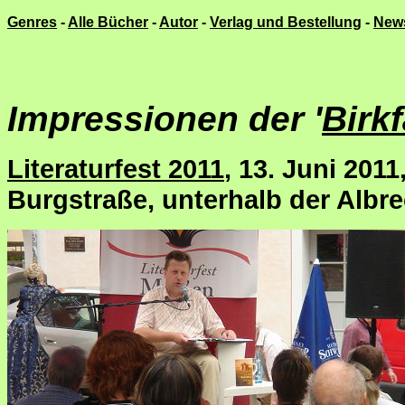
Genres
-
Alle Bücher
-
Autor
-
Verlag und Bestellung
-
New
Impressionen der '
Birk
Literaturfest 2011
, 13. Juni 201
Burgstraße, unterhalb der Albr