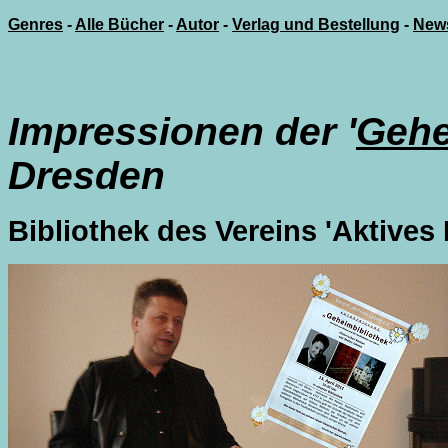
Genres
-
Alle Bücher
-
Autor
-
Verlag und Bestellung
-
New
Impressionen der '
Gehe
Dresden
Bibliothek des Vereins 'Aktives 